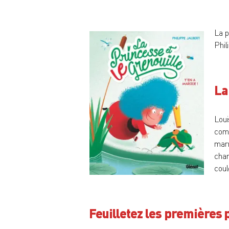
La p
Phil
La
Loui
comp
marr
char
coul
Feuilletez les premières 