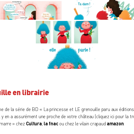
lle en librairie
me de la série de BD « La princesse et LE grenouille paru aux
édition
 il y en a assurément une proche de votre château (
cliquez ici pour la t
 marre » chez
Cultura
,
la fnac
ou chez le vilain crapaud
amazon
.