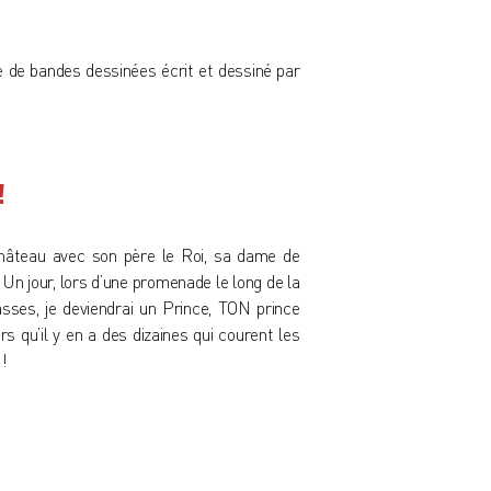
e de bandes dessinées écrit et dessiné par
!
château avec son père le Roi, sa dame de
Un jour, lors d’une promenade le long de la
asses, je deviendrai un Prince, TON prince
s qu’il y en a des dizaines qui courent les
 !