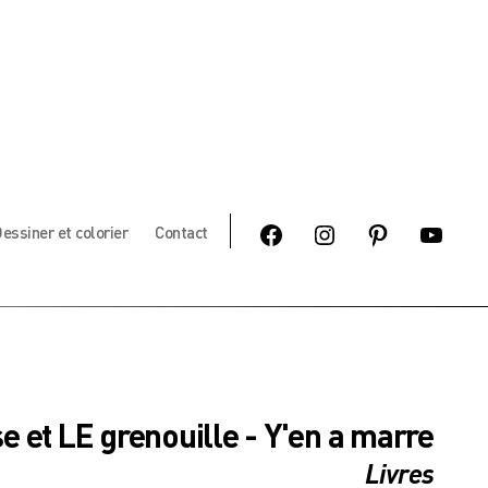
Facebook
Instagram
Pinterest
Youtube
essiner et colorier
Contact
e et LE grenouille - Y'en a marre
Livres