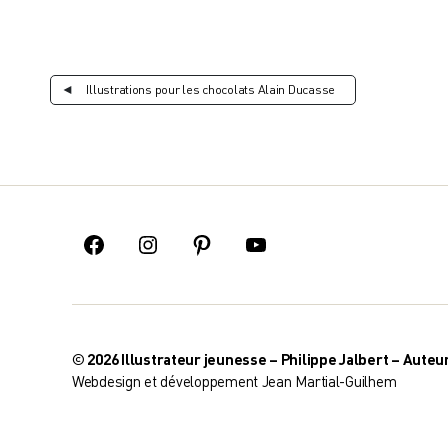
◄
Illustrations pour les chocolats Alain Ducasse
Facebook
Instagram
Pinterest
Youtube
© 2026
Illustrateur jeunesse – Philippe Jalbert – Auteu
Webdesign et développement
Jean Martial-Guilhem