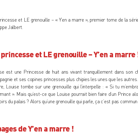
rincesse et LE grenouille – « Y’en a marre », premier tome de la séri
ippe Jalbert
.
 princesse et LE grenouille – Y’en a marre 
se est une Princesse de huit ans vivant tranquillement dans son 
agnie et ses copines princesses plus chipies les unes que les autres. 
e, Louise tombe sur une grenouille qui l’interpelle : « Si tu m’embr
mant ». Mais qu’est-ce que Louise pourrait bien faire d’un Prince alor
oirs du palais ? Alors qu’une grenouille qui parle, ça c’est pas commun
pages de Y’en a marre !