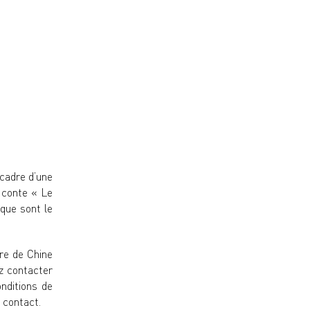
 cadre d’une
u conte « Le
 que sont le
cre de Chine
ez contacter
onditions de
 contact.