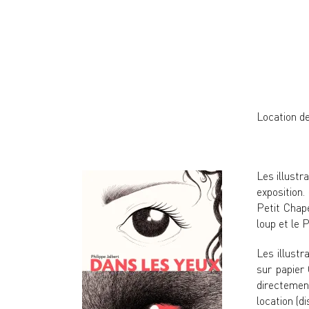
Location de
Les illustr
exposition.
Petit Chape
loup et le 
Les illustr
sur papier 
directement
location (di