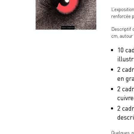
L’
expositio
renforcée p
Descriptif 
cm, autour 
10 ca
illust
2 cadr
en gra
2 cad
cuivre
2 cadr
descri
Quelques ph