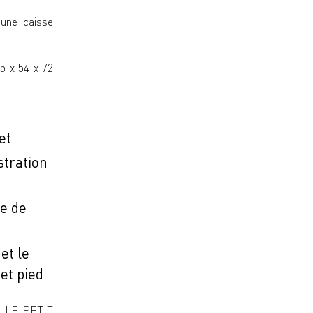
 une caisse
75 x 54 x 72
et
stration
ue de
et le
et pied
on LE PETIT