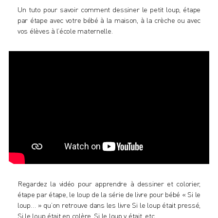
Un tuto pour savoir comment dessiner le petit loup, étape
par étape avec votre bébé à la maison, à la crèche ou avec
vos élèves à l’école maternelle.
Regardez la vidéo pour apprendre à dessiner et colorier,
étape par étape, le loup de la série de livre pour bébé « Si le
loup… » qu’on retrouve dans les livre
Si le loup était pressé
,
Si le loup était en colère
,
Si le loup y était
, etc…