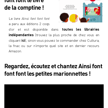
de la comptine !
Le livre
Ainsi font font font
a paru aux éditions
2 coqs
d’or
et est disponible dans
toutes les librairies
indépendantes
(trouvez la plus proche de chez vous en
cliquant
ici
), sinon vous pouvez le commander chez
Cultura
,
la fnac
ou sur n’importe quel site et en dernier recours
Amazon
.
Regardez, écoutez et chantez Ainsi font
font font les petites marionnettes !