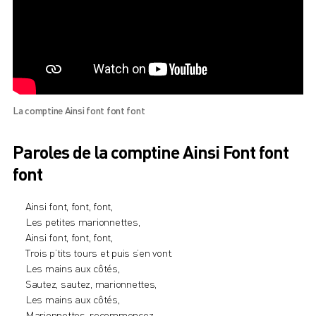
La comptine Ainsi font font font
Paroles de la comptine Ainsi Font font
font
Ainsi font, font, font,
Les petites marionnettes,
Ainsi font, font, font,
Trois p’tits tours et puis s’en vont.
Les mains aux côtés,
Sautez, sautez, marionnettes,
Les mains aux côtés,
Marionnettes, recommencez.