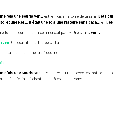
t une fois une souris ver…
est le troisième tome de la série
Il était 
 Roi et une Rei…
,
Il était une fois une histoire sans caca…
et
Il é
 une fois une comptine qui commençait par : « Une souris
ver…
lacée
. Qui courait dans l’herbe. Je l’a…
par la queue, je la montre à ses mé…
és
…
t une fois une souris ver…
est un livre qui joue avec les mots et les
 qui amène l’enfant à chanter de drôles de chansons…