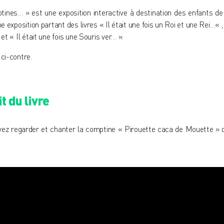
ptines… »
est une exposition interactive à destination des enfants de
ne exposition partant des livres «
Il était une fois un Roi et une Rei…
« ,
et « Il était une fois une Souris ver… ».
 ci-contre.
t du livre
vez regarder et chanter la comptine « Pirouette caca de Mouette » 