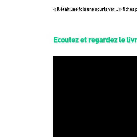
« Il était une fois une souris ver… » fiches
Ecoutez et regardez le liv