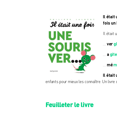
Il étai
fois un
Il était
…
ver
g
…
a
gite
…
mé
m
Il étai
enfants pour mieux les connaître. Un livre
Feuilleter le livre