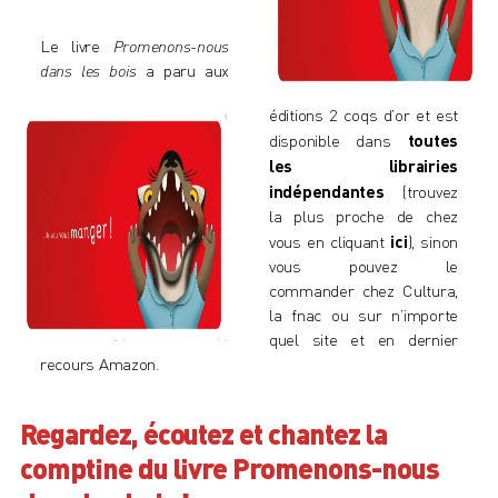
Le livre
Promenons-nous
dans les bois
a paru aux
éditions
2 coqs d’or
et est
disponible dans
toutes
les librairies
indépendantes
(trouvez
la plus proche de chez
vous en cliquant
ici
), sinon
vous pouvez le
commander chez
Cultura
,
la fnac
ou sur n’importe
quel site et en dernier
recours
Amazon
.
Regardez, écoutez et chantez la
comptine du livre Promenons-nous