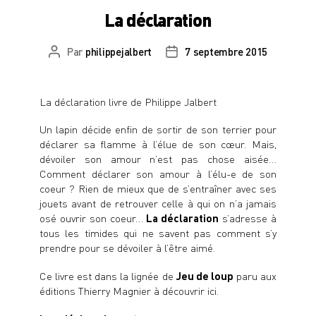
La déclaration
Par
philippejalbert
7 septembre 2015
Auteur
Date
de
de
l’article
l’article
La déclaration livre de Philippe Jalbert
Un lapin décide enfin de sortir de son terrier pour
déclarer sa flamme à l’élue de son cœur. Mais,
dévoiler son amour n’est pas chose aisée…
Comment déclarer son amour à l’élu-e de son
coeur ? Rien de mieux que de s’entraîner avec ses
jouets avant de retrouver celle à qui on n’a jamais
osé ouvrir son coeur…
La déclaration
s’adresse à
tous les timides qui ne savent pas comment s’y
prendre pour se dévoiler à l’être aimé.
Ce livre est dans la lignée de
Jeu de loup
paru aux
éditions Thierry Magnier à
découvrir ici
.