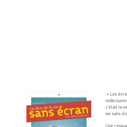
» Les écran
redécouvre
c’était la 
vie sans éc
Une cinquan