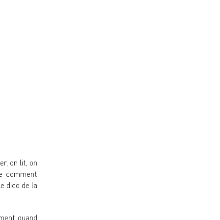
, on lit, on
vre comment
e dico de la
rement quand