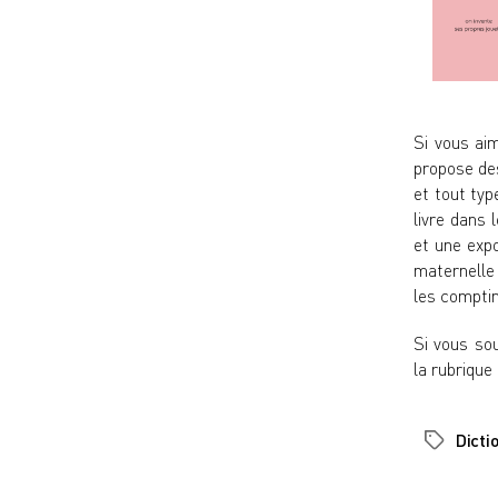
Si vous aim
propose des
et tout typ
livre dans 
et une
expo
maternelle 
les comptin
Si vous sou
la
rubrique
Dicti
Étiquette