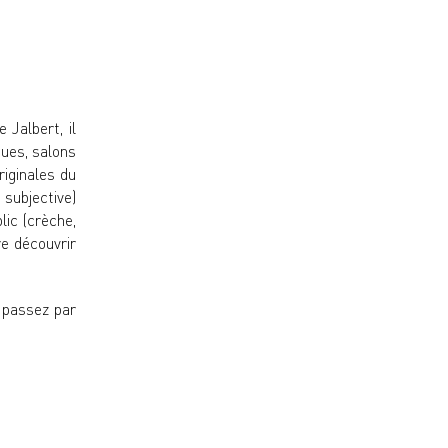
 Jalbert, il
ques, salons
riginales du
subjective)
lic (crèche,
re découvrir
s passez par