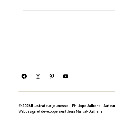
Pagination
des
publications
Facebook
Instagram
Pinterest
Youtube
© 2026
Illustrateur jeunesse – Philippe Jalbert – Auteu
Webdesign et développement
Jean Martial-Guilhem