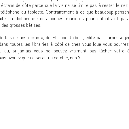
écrans de côté parce que la vie ne se limite pas à rester le nez
, téléphone ou tablette. Contrairement à ce que beaucoup pensen
uite du
dictionnaire des bonnes manières
pour enfants et pas
e des grosses bêtises
…
de la vie sans écran », de
Philippe Jalbert
, édité par Larousse je
 dans
toutes les librairies à côté de chez vous (que vous pourrez
)
ou, si jamais vous ne pouvez vraiment pas lâcher votre é
is avouez que ce serait un comble, non ?