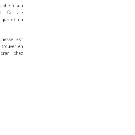
 collé à son
t… Ce livre
 que et du
unesse, est
 trouver en
cran, chez