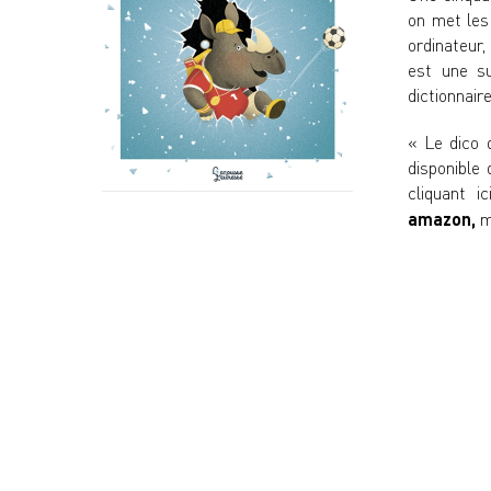
on met les 
ordinateur
est une s
dictionnair
« Le dico 
disponible
cliquant ici
amazon,
ma