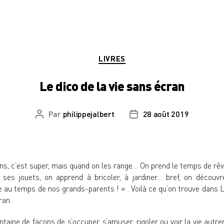
Catégories
LIVRES
Le dico de la vie sans écran
Par
philippejalbert
28 août 2019
Auteur
Date
de
de
l’article
l’article
s, c’est super, mais quand on les range… On prend le temps de rêver
 ses jouets, on apprend à bricoler, à jardiner… bref, on décou
vie au temps de nos grands-parents ! « . Voilà ce qu’on trouve dans L
ran.
taine de façons de s’occuper, s’amuser, rigoler ou voir la vie aut